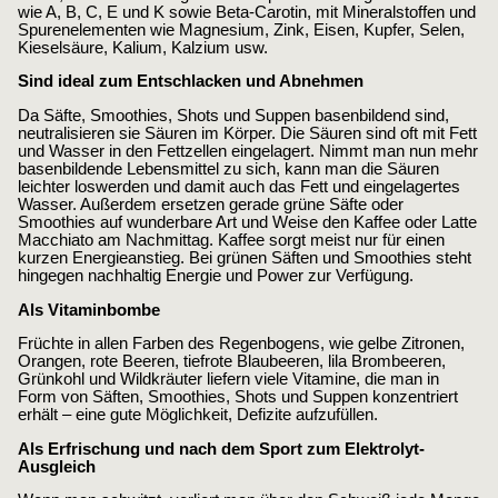
wie A, B, C, E und K sowie Beta-Carotin, mit Mineralstoffen und
Spurenelementen wie Magnesium, Zink, Eisen, Kupfer, Selen,
Kieselsäure, Kalium, Kalzium usw.
Sind ideal zum Entschlacken und Abnehmen
Da Säfte, Smoothies, Shots und Suppen basenbildend sind,
neutralisieren sie Säuren im Körper. Die Säuren sind oft mit Fett
und Wasser in den Fettzellen eingelagert. Nimmt man nun mehr
basenbildende Lebensmittel zu sich, kann man die Säuren
leichter loswerden und damit auch das Fett und eingelagertes
Wasser. Außerdem ersetzen gerade grüne Säfte oder
Smoothies auf wunderbare Art und Weise den Kaffee oder Latte
Macchiato am Nachmittag. Kaffee sorgt meist nur für einen
kurzen Energieanstieg. Bei grünen Säften und Smoothies steht
hingegen nachhaltig Energie und Power zur Verfügung.
Als Vitaminbombe
Früchte in allen Farben des Regenbogens, wie gelbe Zitronen,
Orangen, rote Beeren, tiefrote Blaubeeren, lila Brombeeren,
Grünkohl und Wildkräuter liefern viele Vitamine, die man in
Form von Säften, Smoothies, Shots und Suppen konzentriert
erhält – eine gute Möglichkeit, Defizite aufzufüllen.
Als Erfrischung und nach dem Sport zum Elektrolyt-
Ausgleich