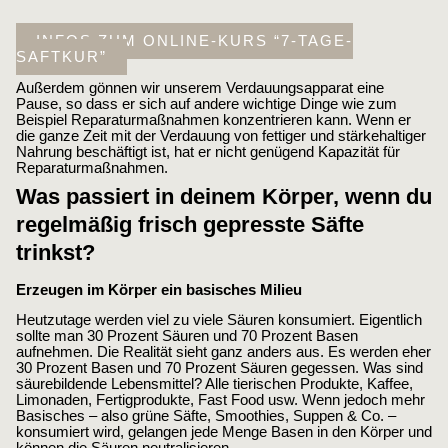
INFOS ZUM ONLINE-KURS “7-TAGE-
SAFTKUR”
Außerdem gönnen wir unserem Verdauungsapparat eine
Pause, so dass er sich auf andere wichtige Dinge wie zum
Beispiel Reparaturmaßnahmen konzentrieren kann. Wenn er
die ganze Zeit mit der Verdauung von fettiger und stärkehaltiger
Nahrung beschäftigt ist, hat er nicht genügend Kapazität für
Reparaturmaßnahmen.
Was passiert in deinem Körper, wenn du
regelmäßig frisch gepresste Säfte
trinkst?
Erzeugen im Körper ein basisches Milieu
Heutzutage werden viel zu viele Säuren konsumiert. Eigentlich
sollte man 30 Prozent Säuren und 70 Prozent Basen
aufnehmen. Die Realität sieht ganz anders aus. Es werden eher
30 Prozent Basen und 70 Prozent Säuren gegessen. Was sind
säurebildende Lebensmittel? Alle tierischen Produkte, Kaffee,
Limonaden, Fertigprodukte, Fast Food usw. Wenn jedoch mehr
Basisches – also grüne Säfte, Smoothies, Suppen & Co. –
konsumiert wird, gelangen jede Menge Basen in den Körper und