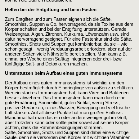
können die Säuren neutralisieren.
Helfen bei der Entgiftung und beim Fasten
Zum Entgiften und zum Fasten eignen sich die Säfte,
Smoothies, Suppen & Co. hervorragend, da sie Toxine aus dem
Körper schaffen und bei der Entgiftung unterstützen. Gerade
Weizengras, Algen, Zitronen, Kurkuma, Löwenzahn usw. sind
dafür hervorragend geeignet. Für eine Fastenkur sind die Säfte,
Smoothies, Shots und Suppen gut kombinierbar, da sie – wie
schon gesagt – wenig Verdauungsarbeit erfordern, aber auf der
anderen Seiten viele Nährstoffe bereit stellen. Man kann z.B.
einmal pro Woche einen Safttag integrieren oder drei- bzw.
fünftägige Saft- und Detoxkuren machen.
Unterstützen beim Aufbau eines guten Immunsystems
Der Aufbau eines guten Immunsystems ist wichtig, um den
Körper bestmöglich durch Eindringlinge von außen zu schützen.
Wer ein starkes Immunsystem hat, kann Viren und Bakterien
besser abwehren. Das Immunsystem kann man durch eine
gute Ernährung, Sonnenlicht, guten Schlaf, wenig Stress,
positive Gedanken, reines Wasser, Bewegung und viel frische
Luft stärken. Auf all diese Punkte hat man großen Einfluss.
Manchmal hat man das ein oder andere weniger gut im Griff,
aber trotzdem kann oder sollte jeder soweit auf seinen Körper
achten, dass die Rahmenbedingungen stimmen.
Säfte, Smoothies, Shots und Suppen sind dabei eine wichtige
Säule, denn sie versorgen den Körper mit wichtigen Vitaminen