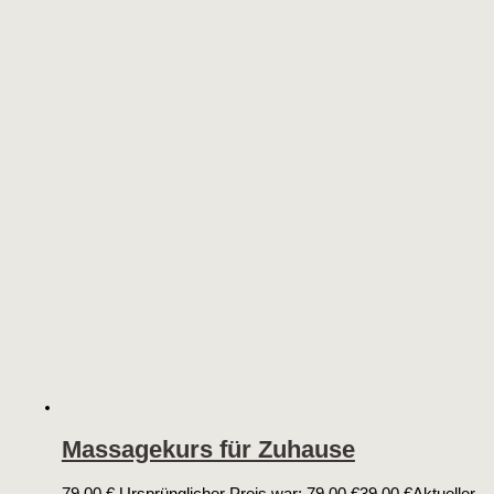
Massagekurs für Zuhause
79,00
€
Ursprünglicher Preis war: 79,00 €
39,00
€
Aktueller