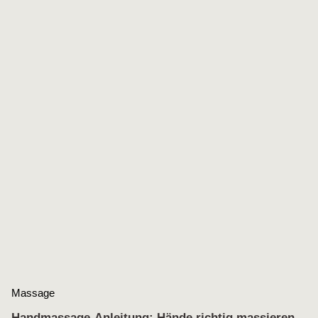
Massage
Handmassage-Anleitung: Hände richtig massieren