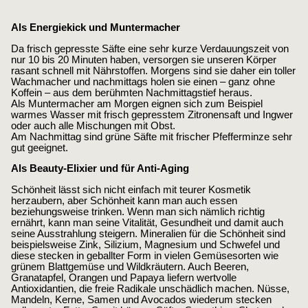
Als Energiekick und Muntermacher
Da frisch gepresste Säfte eine sehr kurze Verdauungszeit von
nur 10 bis 20 Minuten haben, versorgen sie unseren Körper
rasant schnell mit Nährstoffen. Morgens sind sie daher ein toller
Wachmacher und nachmittags holen sie einen – ganz ohne
Koffein – aus dem berühmten Nachmittagstief heraus.
Als Muntermacher am Morgen eignen sich zum Beispiel
warmes Wasser mit frisch gepresstem Zitronensaft und Ingwer
oder auch alle Mischungen mit Obst.
Am Nachmittag sind grüne Säfte mit frischer Pfefferminze sehr
gut geeignet.
Als Beauty-Elixier und für Anti-Aging
Schönheit lässt sich nicht einfach mit teurer Kosmetik
herzaubern, aber Schönheit kann man auch essen
beziehungsweise trinken. Wenn man sich nämlich richtig
ernährt, kann man seine Vitalität, Gesundheit und damit auch
seine Ausstrahlung steigern. Mineralien für die Schönheit sind
beispielsweise Zink, Silizium, Magnesium und Schwefel und
diese stecken in geballter Form in vielen Gemüsesorten wie
grünem Blattgemüse und Wildkräutern. Auch Beeren,
Granatapfel, Orangen und Papaya liefern wertvolle
Antioxidantien, die freie Radikale unschädlich machen. Nüsse,
Mandeln, Kerne, Samen und Avocados wiederum stecken